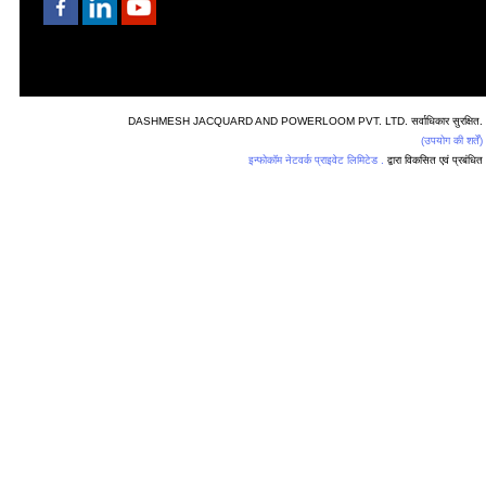
DASHMESH JACQUARD AND POWERLOOM PVT. LTD. सर्वाधिकार सुरक्षित.
(उपयोग की शर्तें)
इन्फोकॉम नेटवर्क प्राइवेट लिमिटेड .
द्वारा विकसित एवं प्रबंधित