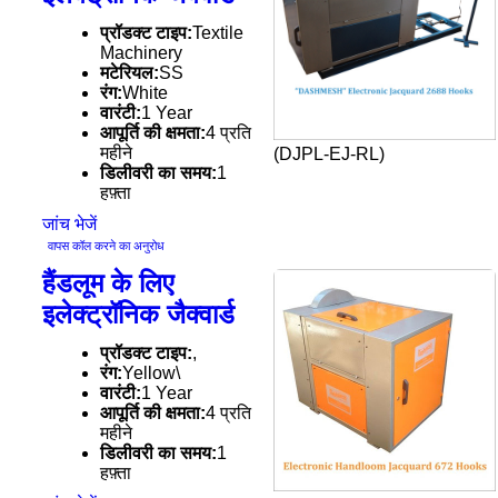
प्रॉडक्ट टाइप:
Textile
Machinery
मटेरियल:
SS
रंग:
White
वारंटी:
1 Year
आपूर्ति की क्षमता:
4 प्रति
महीने
(DJPL-EJ-RL)
डिलीवरी का समय:
1
हफ़्ता
जांच भेजें
वापस कॉल करने का अनुरोध
हैंडलूम के लिए
इलेक्ट्रॉनिक जैक्वार्ड
प्रॉडक्ट टाइप:
,
रंग:
Yellow\
वारंटी:
1 Year
आपूर्ति की क्षमता:
4 प्रति
महीने
डिलीवरी का समय:
1
हफ़्ता