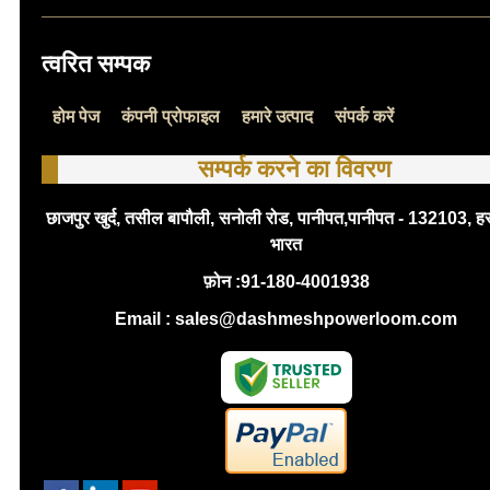
त्वरित सम्पक
होम पेज
कंपनी प्रोफाइल
हमारे उत्पाद
संपर्क करें
सम्पर्क करने का विवरण
छाजपुर खुर्द, तसील बापौली, सनोली रोड, पानीपत,पानीपत - 132103, ह
भारत
फ़ोन :
91-180-4001938
Email : sales@dashmeshpowerloom.com