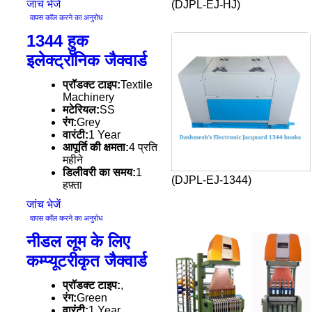
जांच भेजें
(DJPL-EJ-HJ)
वापस कॉल करने का अनुरोध
1344 हुक
इलेक्ट्रॉनिक जैक्वार्ड
प्रॉडक्ट टाइप:
Textile
Machinery
मटेरियल:
SS
रंग:
Grey
वारंटी:
1 Year
आपूर्ति की क्षमता:
4 प्रति
महीने
डिलीवरी का समय:
1
(DJPL-EJ-1344)
हफ़्ता
जांच भेजें
वापस कॉल करने का अनुरोध
नीडल लूम के लिए
कम्प्यूटरीकृत जैक्वार्ड
प्रॉडक्ट टाइप:
,
रंग:
Green
वारंटी:
1 Year